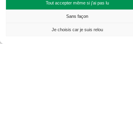
Tout accepter même si j’ai pas lu
ou recyclage
Sans façon
Je choisis car je suis relou
Transparence des prix
Vous êtes informés sur les
différents coûts et usages que
cachent nos prix de vente pour
savoir ce qui est fait de votre
argent