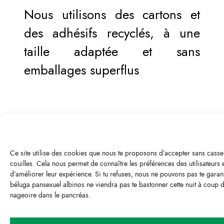
Nous utilisons des cartons et
des adhésifs recyclés, à une
taille adaptée et sans
emballages superflus
Produits durables
Ce site utilise des cookies que nous te proposons d’accepter sans casse
Nous créons des produits de
couilles. Cela nous permet de connaître les préférences des utilisateurs 
d’améliorer leur expérience. Si tu refuses, nous ne pouvons pas te garan
qualité et résistants afin de
béluga pansexuel albinos ne viendra pas te bastonner cette nuit à coup 
perdurer dans le temps et
nageoire dans le pancréas.
s’assurer de leur bon entretien